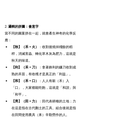
2. 邏輯的拼圖：會意字
當不同的圖案拼在一起，就會產生神奇的化學反
應：
【秋】（禾 + 火）
：收割後燒掉殘餘的稻
稈，消滅害蟲、轉化草木灰為肥力，這就是
秋天的味道。
【利】（禾 + 刀）
：拿著鋒利的鐮刀收割成
熟的禾苗，有收穫才是真正的「利益」。
【和】（禾 + 口）
：人人有穀（禾）入
「口」，大家都能吃飽，這就是「和諧」與
「和平」。
【男】（田 + 力）
：田代表耕種的土地；力
在這是指在古代翻土的工具。組合後就是指
在田間使用農具（耒）辛勤勞作的人。