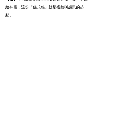
給神靈，這份「儀式感」就是禮貌與感恩的起
點。
🌿
 為什麼孩子需要透過實踐農業學習中文字？
提升識字動機
：從象形、會意中發現造字的
樂趣。
鍛鍊觀察力
：細察植物生長階段（秧、稚、
穎）和形態（禾）。
體悟勞動價值
：明白每一粒米都得來不易，
感受一分耕耘一分收獲。