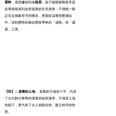
莖幹
，底部撇捺則為
根系
。孩子能親眼觀察禾苗
從青綠挺拔到金黃低垂的生長規律，不僅能一眼
記住這個象形字的構造，更能從這種視覺連結
中，深刻體悟莊稼由豐收帶來的「成熟」與「謙
虛」之美。
【田】— 規整的土地
： 直觀的方塊與十字，代表
了古代劃分整齊的灌溉系統與邊界。不僅是土地
的樣子，更代表了古人規劃自然、建立秩序的智
慧。