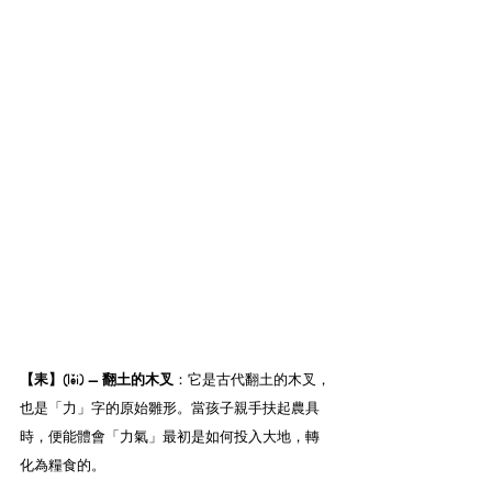
【耒】(lěi) — 翻土的木叉
：它是古代翻土的木叉，
也是「力」字的原始雛形。當孩子親手扶起農具
時，便能體會「力氣」最初是如何投入大地，轉
化為糧食的。