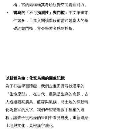
構，它的結構極其考驗視覺空間處理能力。
書寫的「不可預測性」與門檻
：中文筆畫零
件繁多，且進入閱讀階段前需跨越龐大的基
礎詞彙門檻，常令學習者感到挫折。
以耕種為鑰：化繁為簡的圖像記憶
為了打破學習障礙，我們走進田野尋找漢字的
『生命原型』。在古代，農業是生存的命脈，古
人透過觀察農具、莊稼與氣候，將土地的律動轉
化為豐富的文字。我們希望透過親手種植的過
程，讓孩子從枯燥的筆劃中看見歷史，重新連結
土地與文化，見證漢字演化。