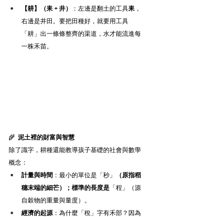
【耕】（耒 + 井）
：左邊是翻土的工具
耒
，
右邊是井田。要把田種好，就要用工具
「耕」出一條條整齊的渠道，水才能流進每
一株禾苗。
🌾
  泥土裡的財富與智慧
除了識字，耕種還能教導孩子基礎的社會與數學
概念：
計量與時間
：最小的單位是「秒」
（原指稻
穗末端的細芒）；標準的長度是
「程」（源
自穀物的重量與量度）。
經濟的起源
：為什麼「稅」字有禾部？因為