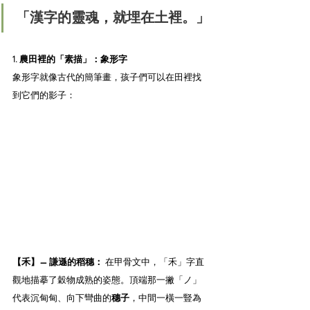
「漢字的靈魂，就埋在土裡。」
1. 農田裡的「素描」：象形字
象形字就像古代的簡筆畫，孩子們可以在田裡找
到它們的影子：
【禾】— 謙遜的稻穗：
 在甲骨文中，「禾」字直
觀地描摹了穀物成熟的姿態。頂端那一撇「ノ」
代表沉甸甸、向下彎曲的
穗子
，中間一橫一豎為