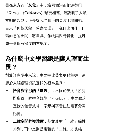
是在東方的「
文化
」中，這兩個詞的根源都與
「耕作」（
Cultivation
）緊密相連。這說明了人類
文明的起點，正是從我們腳下的這片土地開始。
古人「仰觀天象，俯察地理」，在日出而作、日
落而息的田間，將農具、作物與四時變化，提煉
成一個個有溫度的方塊字。
為什麼中文學習總是讓人望而生
畏？
對於許多學生來說，中文字比英文更難掌握，這
源於大腦處理資訊邏輯的根本差異：
語音與字形的「斷裂」
：不同於英文「所見
即所得」的拼音規則（Phonics），中文缺乏
直接的發音規律，字形與字音往往需要分開
記憶。
二維空間的複雜度
：英文遵循「一維」線性
排列，而中文則是複雜的「二維」方塊結