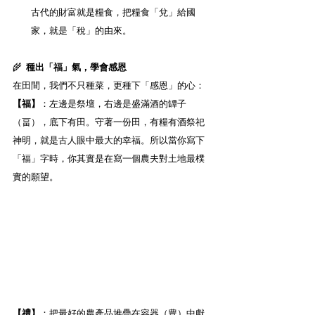
古代的財富就是糧食，把糧食「兌」給國
家，就是「稅」的由來。
🌾
  種出「福」氣，學會感恩
在田間，我們不只種菜，更種下「感恩」的心：
【福】
：左邊是祭壇，右邊是盛滿酒的罈子
（畐），底下有田。守著一份田，有糧有酒祭祀
神明，就是古人眼中最大的幸福。所以當你寫下
「福」字時，你其實是在寫一個農夫對土地最樸
實的願望。
【禮】
：把最好的農產品堆疊在容器（豊）中獻