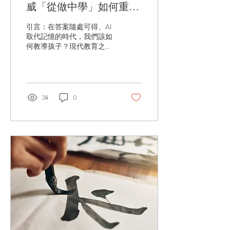
威「從做中學」如何重塑
孩子的文字與知識觀
引言：在答案隨處可得、AI
取代記憶的時代，我們該如
何教導孩子？現代教育之父
約翰·杜威（John Dewey）曾
給出一個跨越世紀的答案：
「教育即生活，我們需從反
思經驗中學習。」 當我們把
課室搬到田野，讓孩子親手
28
0
撥開泥土播種、觀察「禾」
苗彎腰、最後敲打出「米」
粒時，這不只是一場農耕體
驗，更是一場符合大腦科學
規律的多感官學習方式。
一、 拒絕被動灌輸：讓孩子
成為文字的「探究者」 杜威
認為 學生不應是被動的容
器，而應是主動的探究者 。
在傳統課室裡，漢字是考卷
上枯燥的線條；但在田野
中，漢字是活生生的「生命
原型」。當孩子親手扶起農