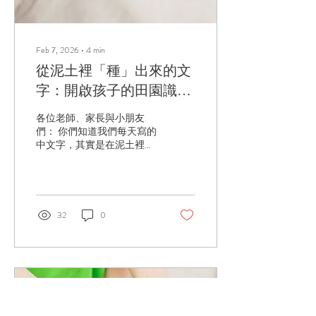
具（力），在土地（田）上
翻土，他便發現了「男」字
的由來；當他觸摸稻穗的曲
線，他不需要死記硬背，便
Feb 7, 2026
∙
4
min
能直覺地寫出「禾」。 這種
從泥土裡「種」出來的文
透過環境互動產生的知識，
是具備生命力的，正如杜威
字：開啟孩子的田園識字
所言： 「給孩子一個問題去
之旅
解決，而不是給他一個答案
各位老師、家長與小朋友
去背誦。」 二、 反省思
們： 你們知道我們每天寫的
維：在「試錯」中建立知識
中文字，其實是在泥土裡
規律與自我效能感 杜威強
「種」出來的！不論是在西
調，單純的「動手做」並不
方文化（ Culture ）還是在
等同於學習，真正的轉化發
東方的「 文化 」中，這兩
生在「反省思維」
個詞的根源都與「耕作」（
（Reflective Thinking）之
Cultivation ）緊密相連。這
32
0
中。 在種植過程中，孩子必
說明了人類文明的起點，正
然會面臨挫折—為何種子不
是從我們腳下的這片土地開
發芽？為何禾苗枯萎...
始。古人「仰觀天象，俯察
地理」，在日出而作、日落
而息的田間，將農具、作物
與四時變化，提煉成一個個
有溫度的方塊字。 為什麼中